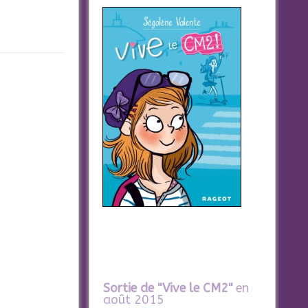
Sortie de "Vive le CM2"
en
août 2015