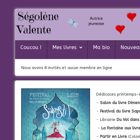
Coucou !
Mes livres
Coucou !
Mes livres
Ma bio
Nouvea
Ma bio
Nous avons 8 invités et aucun membre en ligne
Nouveautés
Actualités
Contacte-moi
Dédicaces printemps-
-
Salon du livre Dimen
-
Festival du livre Sapr
- Librairie
Du Vol dans
-
La Fontaine aux livr
-
Partir en Livre
(Colom