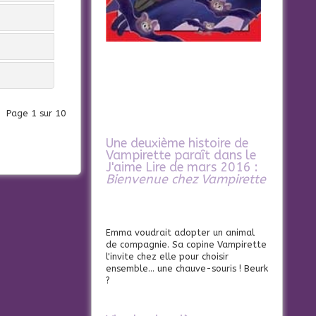
Page 1 sur 10
Une deuxième histoire de
Vampirette paraît dans le
J'aime Lire de mars 2016 :
Bienvenue chez Vampirette
Emma voudrait adopter un animal
de compagnie. Sa copine Vampirette
l'invite chez elle pour choisir
ensemble... une chauve-souris ! Beurk
?