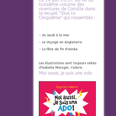
Le 14 juin 2016, sortie du
troisième volume des
aventures de Camille dans
le recueil "Vive la
Cinquième" qui rassemble :
- Un Jeudi à la mer
- Le Voyage en Angleterre
- La Fête de fin d'année
Les illustrations sont toujours celles
d'Isabelle Maroger. J'adore.
Moi aussi, je suis une ado