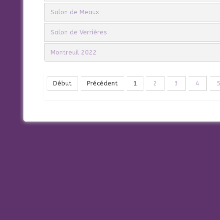
Salon de Meaux
Salon de Verrières
Montreuil 2022
Début
Précédent
1
2
3
4