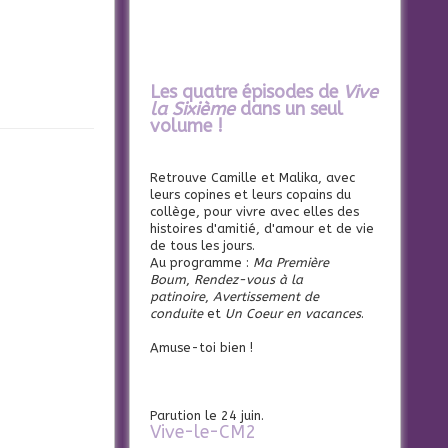
Les quatre épisodes de
Vive
la Sixième
dans un seul
volume !
Retrouve Camille et Malika, avec
leurs copines et leurs copains du
collège, pour vivre avec elles des
histoires d'amitié, d'amour et de vie
de tous les jours.
Au programme :
Ma Première
Boum
,
Rendez-vous à la
patinoire
,
Avertissement de
conduite
et
Un Coeur en vacances
.
Amuse-toi bien !
Parution le 24 juin.
Vive-le-CM2