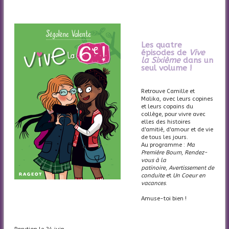
Les quatre
épisodes de
Vive
la Sixième
dans un
seul volume !
Retrouve Camille et
Malika, avec leurs copines
et leurs copains du
collège, pour vivre avec
elles des histoires
d'amitié, d'amour et de vie
de tous les jours.
Au programme :
Ma
Première Boum
,
Rendez-
vous à la
patinoire
,
Avertissement de
conduite
et
Un Coeur en
vacances
.
Amuse-toi bien !