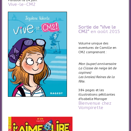
Parution le 24 juin.
Vive-le-CM2
Sortie de "Vive le
CM2"
en août 2015
Volume unique des
aventures de Camille en
CM2 comprenant :
Mon (super) anniversaire
La Classe de neige (et de
copines)
Les (vraies) Reines de la
fête.
384 pages et les
illustrations pétillantes
d'Isabelle Maroger
Bienvenue chez
Vampirette