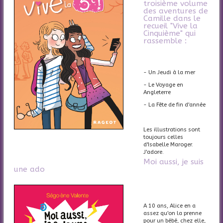
troisième volume
des aventures de
Camille dans le
recueil "Vive la
Cinquième" qui
rassemble :
- Un Jeudi à la mer
- Le Voyage en
Angleterre
- La Fête de fin d'année
Les illustrations sont
toujours celles
d'Isabelle Maroger.
J'adore.
Moi aussi, je suis
une ado
A 10 ans, Alice en a
assez qu'on la prenne
pour un bébé, chez elle,