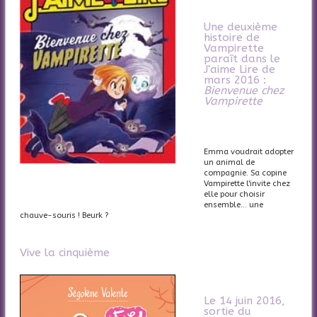
Une deuxième
histoire de
Vampirette
paraît dans le
J'aime Lire de
mars 2016 :
Bienvenue chez
Vampirette
Emma voudrait adopter
un animal de
compagnie. Sa copine
Vampirette l'invite chez
elle pour choisir
ensemble... une
chauve-souris ! Beurk ?
Vive la cinquième
Le 14 juin 2016,
sortie du