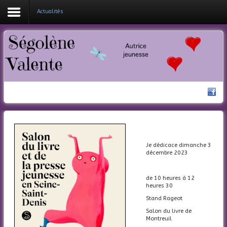
Actualités
Coucou !
Mes livres
Ma bio
Nouveautés
Actualités
Je dédicace dimanche 3
Contacte-moi
décembre 2023
de 10 heures à 12
heures 30
Stand Rageot
Salon du livre de
Montreuil