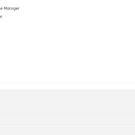
lle Maroger
ur