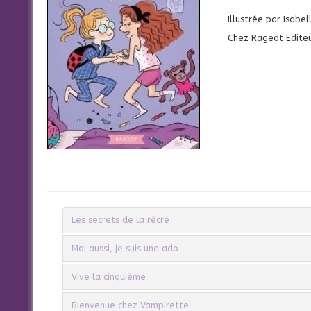
Illustrée par Isabe
Chez Rageot Edite
Les secrets de la récré
Moi aussi, je suis une ado
Vive la cinquième
Bienvenue chez Vampirette