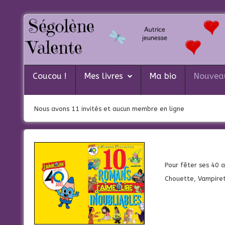
Coucou !
Mes livres
Coucou !
Mes livres
Ma bio
Nouvea
Ma bio
Nous avons 11 invités et aucun membre en ligne
Nouveautés
Actualités
Contacte-moi
Pour fêter ses 40 a
Chouette, Vampiret