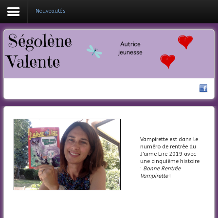
Nouveautés
Coucou !
Mes livres
Ma bio
Nouveautés
Actualités
Vampirette est dans le
Contacte-moi
numéro de rentrée du
J'aime Lire 2019 avec
une cinquième histoire
:
Bonne Rentrée
Vampirette
!