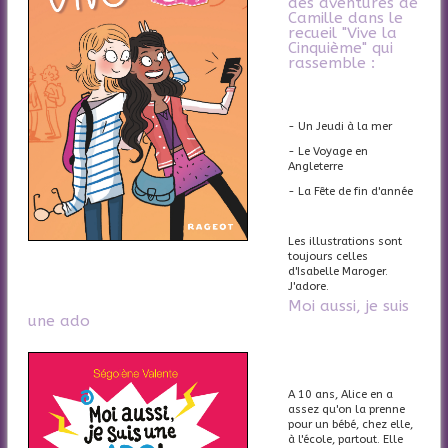
des aventures de
Camille dans le
recueil "Vive la
Cinquième" qui
rassemble :
- Un Jeudi à la mer
- Le Voyage en
Angleterre
- La Fête de fin d'année
Les illustrations sont
toujours celles
d'Isabelle Maroger.
J'adore.
Moi aussi, je suis
une ado
A 10 ans, Alice en a
assez qu'on la prenne
pour un bébé, chez elle,
à l'école, partout. Elle