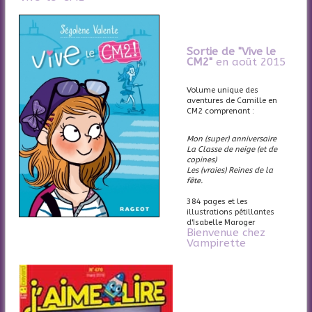
Sortie de "Vive le
CM2"
en août 2015
Volume unique des
aventures de Camille en
CM2 comprenant :
Mon (super) anniversaire
La Classe de neige (et de
copines)
Les (vraies) Reines de la
fête.
384 pages et les
illustrations pétillantes
d'Isabelle Maroger
Bienvenue chez
Vampirette