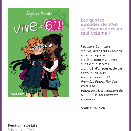
Les quatre
épisodes de
Vive
la Sixième
dans un
seul volume !
Retrouve Camille et
Malika, avec leurs copines
et leurs copains du
collège, pour vivre avec
elles des histoires
d'amitié, d'amour et de vie
de tous les jours.
Au programme :
Ma
Première Boum
,
Rendez-
vous à la
patinoire
,
Avertissement de
conduite
et
Un Coeur en
vacances
.
Amuse-toi bien !
Parution le 24 juin.
Vive-le-CM2