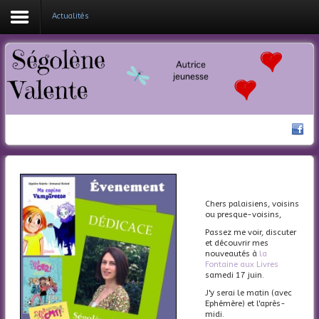
Actualités
Coucou !
Mes livres
Ma bio
Nouveautés
Actualités
Chers palaisiens, voisins
Contacte-moi
ou presque-voisins,
Passez me voir, discuter
et découvrir mes
nouveautés à
la
Fontaine aux Livres
samedi 17 juin.
J'y serai le matin (avec
Ephémère) et l'après-
midi.