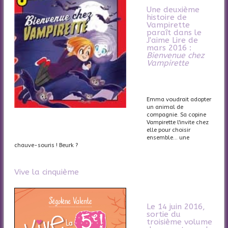
Une deuxième
histoire de
Vampirette
paraît dans le
J'aime Lire de
mars 2016 :
Bienvenue chez
Vampirette
Emma voudrait adopter
un animal de
compagnie. Sa copine
Vampirette l'invite chez
elle pour choisir
ensemble... une
chauve-souris ! Beurk ?
Vive la cinquième
Le 14 juin 2016,
sortie du
troisième volume